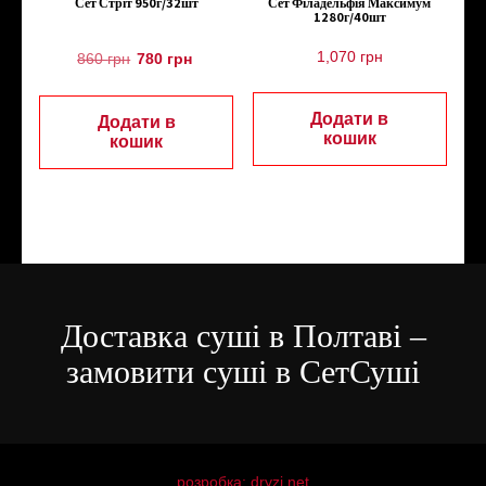
Сет Стріт 950г/32шт
Сет Філадельфія Максимум
1280г/40шт
1,070
грн
860
грн
780
грн
Додати в
Додати в
кошик
кошик
Доставка суші в Полтаві –
замовити суші в СетСуші
розробка: dryzi.net