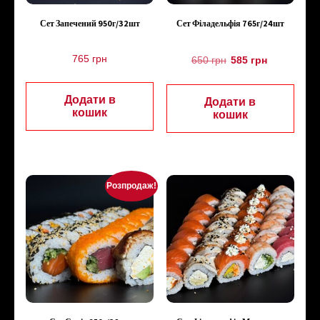
Сет Запечений 950г/32шт
Сет Філадельфія 765г/24шт
765
грн
650
грн
585
грн
Додати в
Додати в
кошик
кошик
Розпродаж!