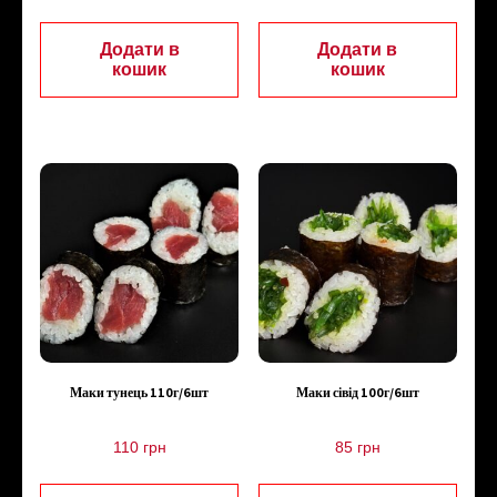
Додати в
Додати в
кошик
кошик
Маки тунець 110г/6шт
Маки сівід 100г/6шт
110
грн
85
грн