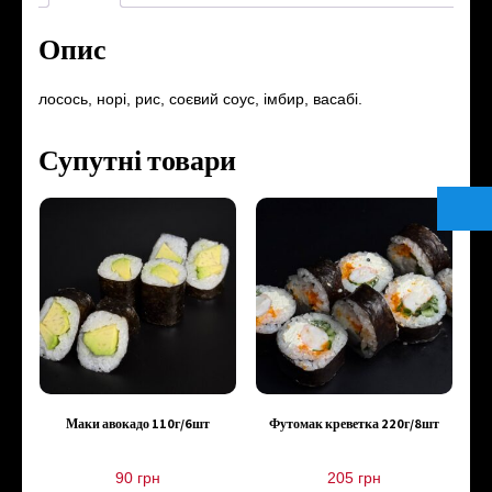
Опис
лосось, норі, рис, соєвий соус, імбир, васабі.
Супутні товари
Маки авокадо 110г/6шт
Футомак креветка 220г/8шт
90
грн
205
грн