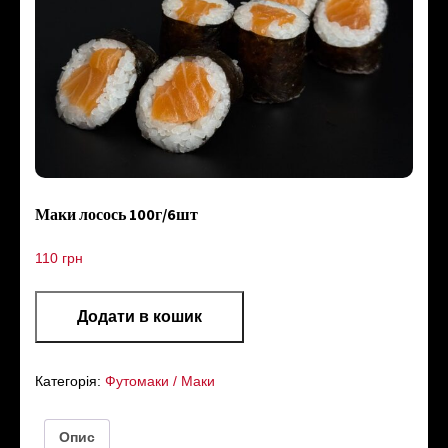
Маки лосось 100г/6шт
110
грн
Додати в кошик
Категорія:
Футомаки / Маки
Опис