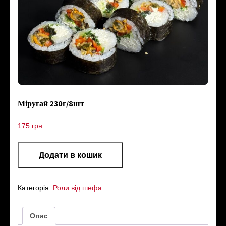
Міругай 230г/8шт
175
грн
Додати в кошик
Категорія:
Роли від шефа
Опис