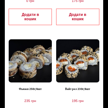
0
грн
175
грн
Додати в
Додати в
кошик
кошик
Фьюжн 250г/8шт
Вайт рол 230г/8шт
235
грн
195
грн