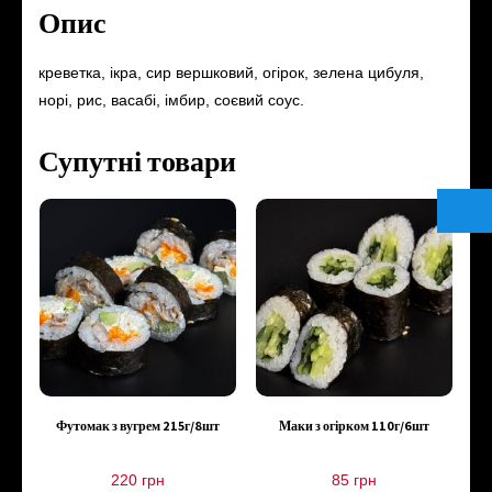
Опис
креветка, ікра, сир вершковий, огірок, зелена цибуля,
норі, рис, васабі, імбир, соєвий соус.
Супутні товари
Футомак з вугрем 215г/8шт
Маки з огірком 110г/6шт
220
грн
85
грн