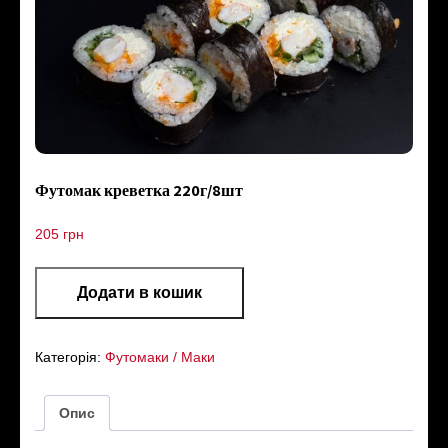
Футомак креветка 220г/8шт
205
грн
Додати в кошик
Категорія:
Футомаки / Маки
Опис