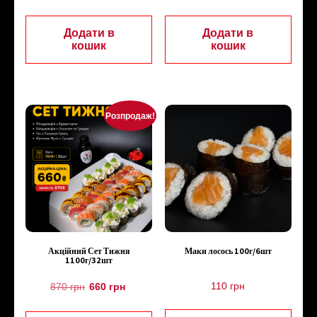
Додати в
Додати в
кошик
кошик
Розпродаж!
Акційний Сет Тижня
Маки лосось 100г/6шт
1100г/32шт
110
грн
870
грн
660
грн